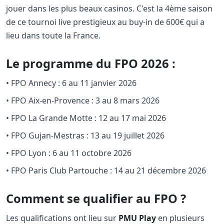
jouer dans les plus beaux casinos. C'est la 4ème saison
de ce tournoi live prestigieux au buy-in de 600€ qui a
lieu dans toute la France.
Le programme du FPO 2026 :
• FPO Annecy : 6 au 11 janvier 2026
• FPO Aix-en-Provence : 3 au 8 mars 2026
• FPO La Grande Motte : 12 au 17 mai 2026
• FPO Gujan-Mestras : 13 au 19 juillet 2026
• FPO Lyon : 6 au 11 octobre 2026
• FPO Paris Club Partouche : 14 au 21 décembre 2026
Comment se qualifier au FPO ?
Les qualifications ont lieu sur
PMU Play
en plusieurs