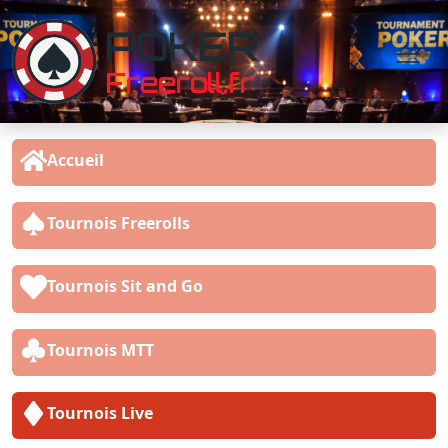
POKER
Freeroll.fr
Accueil
Tournois Freerolls
Tournois Sit and Go
Tournois MTT
Tournois Live