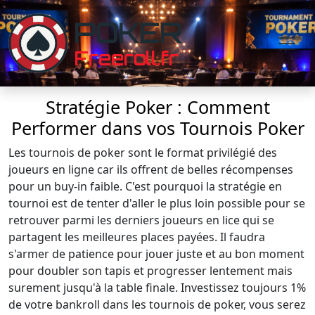
POKER
Freeroll.fr
Stratégie Poker : Comment
Performer dans vos Tournois Poker
Les tournois de poker sont le format privilégié des
joueurs en ligne car ils offrent de belles récompenses
pour un buy-in faible. C'est pourquoi la stratégie en
tournoi est de tenter d'aller le plus loin possible pour se
retrouver parmi les derniers joueurs en lice qui se
partagent les meilleures places payées. Il faudra
s'armer de patience pour jouer juste et au bon moment
pour doubler son tapis et progresser lentement mais
surement jusqu'à la table finale. Investissez toujours 1%
de votre bankroll dans les tournois de poker, vous serez