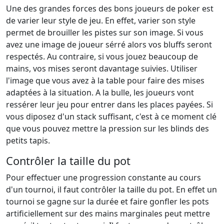
Une des grandes forces des bons joueurs de poker est
de varier leur style de jeu. En effet, varier son style
permet de brouiller les pistes sur son image. Si vous
avez une image de joueur sérré alors vos bluffs seront
respectés. Au contraire, si vous jouez beaucoup de
mains, vos mises seront davantage suivies. Utiliser
l'image que vous avez à la table pour faire des mises
adaptées à la situation. A la bulle, les joueurs vont
ressérer leur jeu pour entrer dans les places payées. Si
vous diposez d'un stack suffisant, c'est à ce moment clé
que vous pouvez mettre la pression sur les blinds des
petits tapis.
Contrôler la taille du pot
Pour effectuer une progression constante au cours
d'un tournoi, il faut contrôler la taille du pot. En effet un
tournoi se gagne sur la durée et faire gonfler les pots
artificiellement sur des mains marginales peut mettre