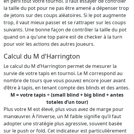
en péril tout votre tournoi. Il faut essayer de contrôler
la taille du pot pour ne pas être amené a dépenser trop
de jetons sur des coups aléatoires. Si le pot augmente
trop, il vaut mieux passer et se rattraper sur les coups
suivants. Une bonne façon de contrôler la taille du pot
quand on a qu'une top paire est de checker à la turn
pour voir les actions des autres joueurs.
Calcul du M d'Harrington
Le calcul du M d’Harrington permet de mesurer la
survie de votre tapis en tournoi. Le M correspond au
nombre de tours que vous pouvez encore jouer avant
d’être à tapis, en tenant compte des blinds et des antes.
M = votre tapis ÷ (small blind + big blind + antes
totales d’un tour)
Plus votre M est élevé, plus vous avez de marge pour
manœuvrer. À l’inverse, un M faible signifie qu’il faut
adopter une stratégie plus agressive, souvent basée
sur le push or fold. Cet indicateur est particulièrement