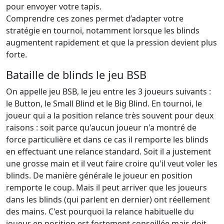
pour envoyer votre tapis.
Comprendre ces zones permet d’adapter votre
stratégie en tournoi, notamment lorsque les blinds
augmentent rapidement et que la pression devient plus
forte.
Bataille de blinds le jeu BSB
On appelle jeu BSB, le jeu entre les 3 joueurs suivants :
le Button, le Small Blind et le Big Blind. En tournoi, le
joueur qui a la position relance très souvent pour deux
raisons : soit parce qu'aucun joueur n'a montré de
force particulière et dans ce cas il remporte les blinds
en effectuant une relance standard. Soit il a justement
une grosse main et il veut faire croire qu'il veut voler les
blinds. De manière générale le joueur en position
remporte le coup. Mais il peut arriver que les joueurs
dans les blinds (qui parlent en dernier) ont réellement
des mains. C'est pourquoi la relance habituelle du
joueur en position est fortement conseillée mais doit