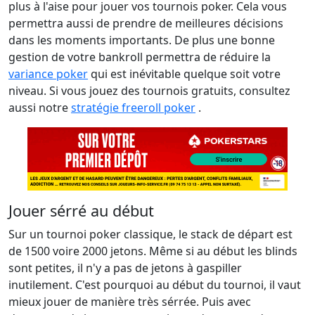
plus à l'aise pour jouer vos tournois poker. Cela vous
permettra aussi de prendre de meilleures décisions
dans les moments importants. De plus une bonne
gestion de votre bankroll permettra de réduire la
variance poker
qui est inévitable quelque soit votre
niveau. Si vous jouez des tournois gratuits, consultez
aussi notre
stratégie freeroll poker
.
Jouer sérré au début
Sur un tournoi poker classique, le stack de départ est
de 1500 voire 2000 jetons. Même si au début les blinds
sont petites, il n'y a pas de jetons à gaspiller
inutilement. C'est pourquoi au début du tournoi, il vaut
mieux jouer de manière très sérrée. Puis avec