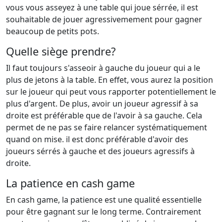
vous vous asseyez à une table qui joue sérrée, il est
souhaitable de jouer agressivemement pour gagner
beaucoup de petits pots.
Quelle siège prendre?
Il faut toujours s'asseoir à gauche du joueur qui a le
plus de jetons à la table. En effet, vous aurez la position
sur le joueur qui peut vous rapporter potentiellement le
plus d'argent. De plus, avoir un joueur agressif à sa
droite est préférable que de l'avoir à sa gauche. Cela
permet de ne pas se faire relancer systématiquement
quand on mise. il est donc préférable d'avoir des
joueurs sérrés à gauche et des joueurs agressifs à
droite.
La patience en cash game
En cash game, la patience est une qualité essentielle
pour être gagnant sur le long terme. Contrairement