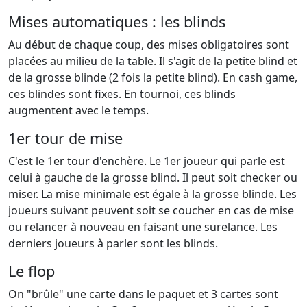
Mises automatiques : les blinds
Au début de chaque coup, des mises obligatoires sont
placées au milieu de la table. Il s'agit de la petite blind et
de la grosse blinde (2 fois la petite blind). En cash game,
ces blindes sont fixes. En tournoi, ces blinds
augmentent avec le temps.
1er tour de mise
C'est le 1er tour d'enchère. Le 1er joueur qui parle est
celui à gauche de la grosse blind. Il peut soit checker ou
miser. La mise minimale est égale à la grosse blinde. Les
joueurs suivant peuvent soit se coucher en cas de mise
ou relancer à nouveau en faisant une surelance. Les
derniers joueurs à parler sont les blinds.
Le flop
On "brûle" une carte dans le paquet et 3 cartes sont