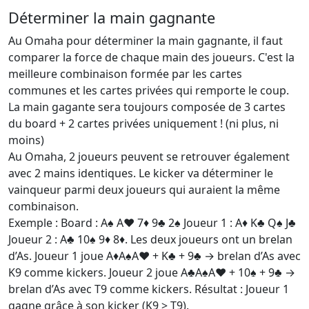
Déterminer la main gagnante
Au Omaha pour déterminer la main gagnante, il faut
comparer la force de chaque main des joueurs. C'est la
meilleure combinaison formée par les cartes
communes et les cartes privées qui remporte le coup.
La main gagante sera toujours composée de 3 cartes
du board + 2 cartes privées uniquement ! (ni plus, ni
moins)
Au Omaha, 2 joueurs peuvent se retrouver également
avec 2 mains identiques. Le kicker va déterminer le
vainqueur parmi deux joueurs qui auraient la même
combinaison.
Exemple : Board : A♠ A♥ 7♦ 9♣ 2♠ Joueur 1 : A♦ K♣ Q♠ J♣
Joueur 2 : A♣ 10♠ 9♦ 8♦. Les deux joueurs ont un brelan
d’As. Joueur 1 joue A♦A♠A♥ + K♣ + 9♣ → brelan d’As avec
K9 comme kickers. Joueur 2 joue A♣A♠A♥ + 10♠ + 9♣ →
brelan d’As avec T9 comme kickers. Résultat : Joueur 1
gagne grâce à son kicker (K9 > T9).