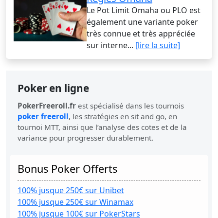
Le Pot Limit Omaha ou PLO est
également une variante poker
très connue et très appréciée
sur interne...
[lire la suite]
Poker en ligne
PokerFreeroll.fr
est spécialisé dans les tournois
poker freeroll
, les stratégies en sit and go, en
tournoi MTT, ainsi que l’analyse des cotes et de la
variance pour progresser durablement.
Bonus Poker Offerts
100% jusque 250€ sur Unibet
100% jusque 250€ sur Winamax
100% jusque 100€ sur PokerStars