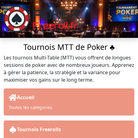
POKER
Freeroll.fr
Tournois MTT de Poker ♣️
Les tournois Multi-Table (MTT) vous offrent de longues
sessions de poker avec de nombreux joueurs. Apprenez
à gérer la patience, la stratégie et la variance pour
maximiser vos gains sur le long terme.
Accueil
Toutes les catégories.
Tournois Freerolls