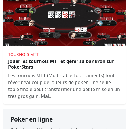
TOURNOIS MTT
Jouer les tournois MTT et gérer sa bankroll sur
PokerStars
Les tournois MTT (Multi-Table Tournaments) font
rêver beaucoup de joueurs de poker. Une seule
table finale peut transformer une petite mise en un
très gros gain. Mai
...
Poker en ligne